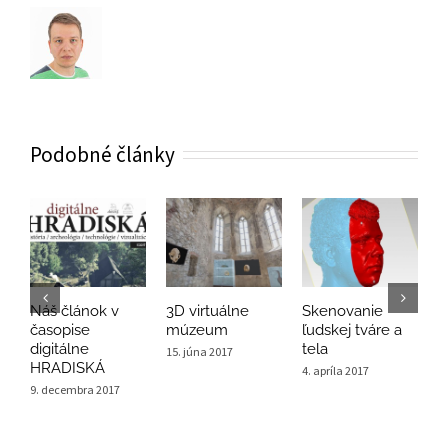
Podobné články
Náš článok v
3D virtuálne
Skenovanie
V
časopise
múzeum
ľudskej tváre a
p
digitálne
tela
15. júna 2017
5
HRADISKÁ
4. apríla 2017
9. decembra 2017