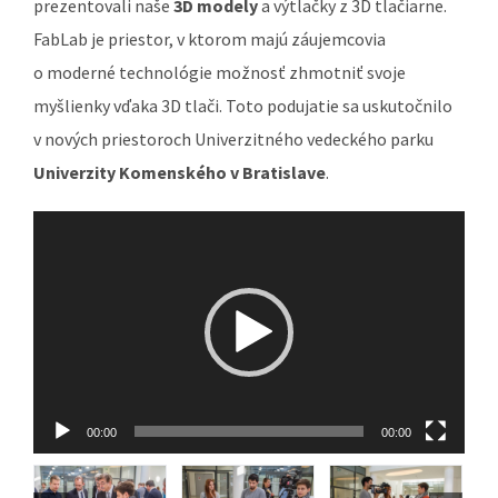
prezentovali naše
3D modely
a výtlačky z 3D tlačiarne.
FabLab je priestor, v ktorom majú záujemcovia
o moderné technológie možnosť zhmotniť svoje
myšlienky vďaka 3D tlači. Toto podujatie sa uskutočnilo
v nových priestoroch Univerzitného vedeckého parku
Univerzity Komenského v Bratislave
.
Video
prehrávač
00:00
00:00