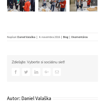
Napísal:
Daniel Valaška
|
4. novembra 2016
|
Blog
|
0 komentárov
Zdieľajte. Vyberte si sociálnu sieť!
Facebook
Twitter
Linkedin
Google+
Email
Autor:
Daniel Valaška