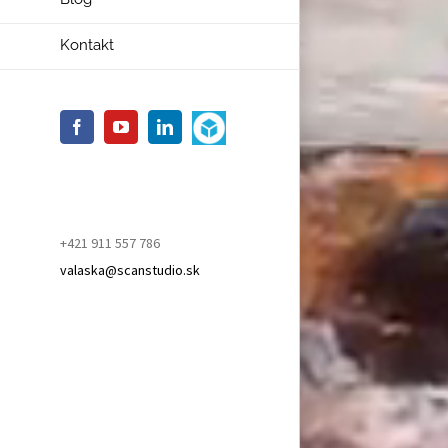
Kontakt
Sketchfab
Facebook
YouTube
Linkedin
Custom
+421 911 557 786
valaska@scanstudio.sk