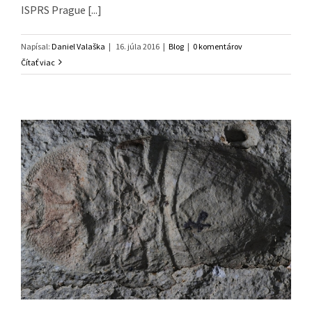
ISPRS Prague [...]
Napísal:
Daniel Valaška
|
16. júla 2016
|
Blog
|
0 komentárov
Čítať viac