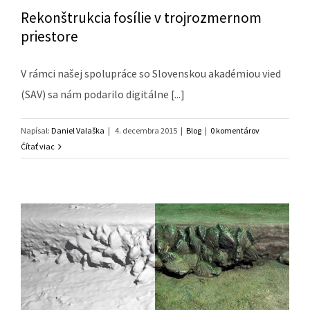
Rekonštrukcia fosílie v trojrozmernom
priestore
V rámci našej spolupráce so Slovenskou akadémiou vied
(SAV) sa nám podarilo digitálne [...]
Napísal:
Daniel Valaška
|
4. decembra 2015
|
Blog
|
0 komentárov
Čítať viac