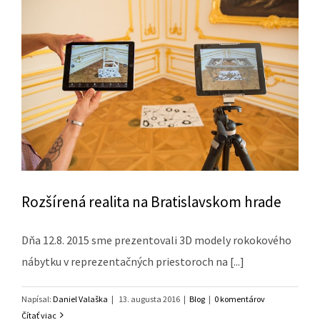
Rozšírená realita na Bratislavskom hrade
Dňa 12.8. 2015 sme prezentovali 3D modely rokokového
nábytku v reprezentačných priestoroch na [...]
Napísal:
Daniel Valaška
|
13. augusta 2016
|
Blog
|
0 komentárov
Čítať viac