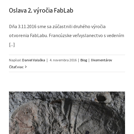
Oslava 2. výročia FabLab
Dňa 3.11.2016 sme sa zúčastnili druhého výročia
otvorenia FabLabu. Francúzske veľvyslanectvo s vedením
[...]
Napísal:
Daniel Valaška
|
4. novembra 2016
|
Blog
|
0 komentárov
Čítať viac