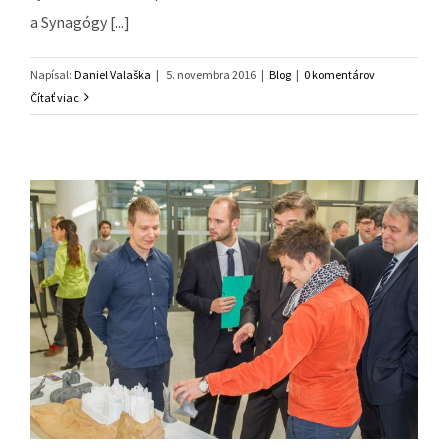
a Synagógy [...]
Napísal:
Daniel Valaška
|
5. novembra 2016
|
Blog
|
0 komentárov
Čítať viac