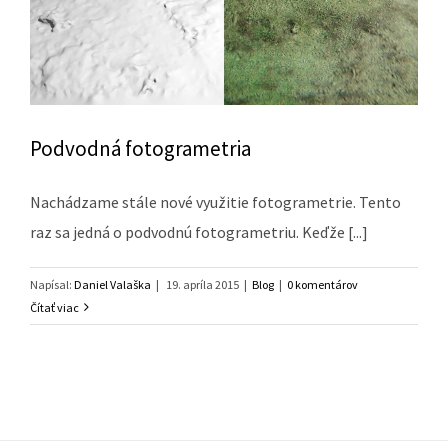
Podvodná fotogrametria
Nachádzame stále nové využitie fotogrametrie. Tento
raz sa jedná o podvodnú fotogrametriu. Keďže [...]
Napísal:
Daniel Valaška
|
19. apríla 2015
|
Blog
|
0 komentárov
Čítať viac