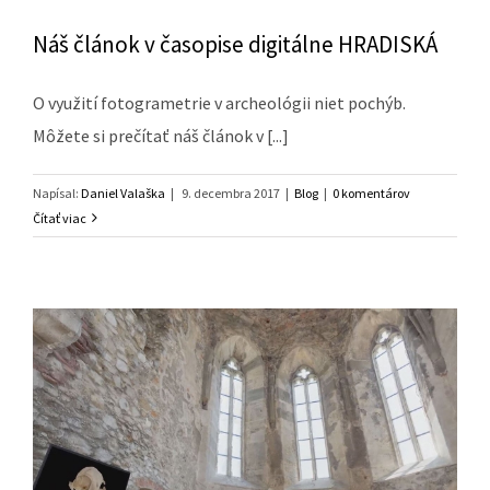
Náš článok v časopise digitálne HRADISKÁ
O využití fotogrametrie v archeológii niet pochýb.
Môžete si prečítať náš článok v [...]
Napísal:
Daniel Valaška
|
9. decembra 2017
|
Blog
|
0 komentárov
Čítať viac