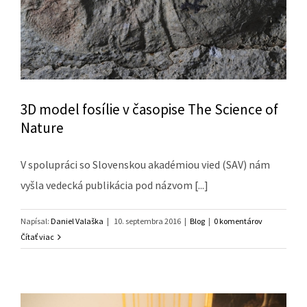
3D model fosílie v časopise The Science of
Nature
V spolupráci so Slovenskou akadémiou vied (SAV) nám
vyšla vedecká publikácia pod názvom [...]
Napísal:
Daniel Valaška
|
10. septembra 2016
|
Blog
|
0 komentárov
Čítať viac