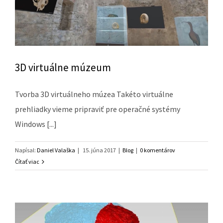
3D virtuálne múzeum
Tvorba 3D virtuálneho múzea Takéto virtuálne
prehliadky vieme pripraviť pre operačné systémy
Windows [...]
Napísal:
Daniel Valaška
|
15. júna 2017
|
Blog
|
0 komentárov
Čítať viac