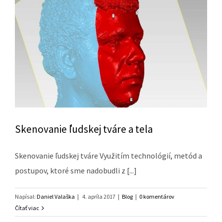
Skenovanie ľudskej tváre a tela
Skenovanie ľudskej tváre Využitím technológií, metód a
postupov, ktoré sme nadobudli z [...]
Napísal:
Daniel Valaška
|
4. apríla 2017
|
Blog
|
0 komentárov
Čítať viac